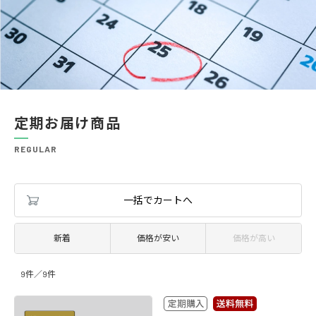
定期お届け商品
REGULAR
一括でカートへ
新着
価格が安い
価格が高い
9件
／
9件