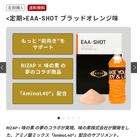
<定期>EAA-SHOT ブラッドオレンジ味
RIZAP × 味の素 の夢のコラボが実現。味の素株式会社が開発をし
た、アミノ酸ミックス「AminoL40®」配合のサプリメント。