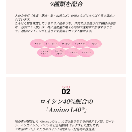
9種類を配合
人のカラダ（皮膚・筋肉・髪・血液など）のほとんどはたんぱく質で構成さ
れています。
たんぱく質を構成しているアミノ酸のうち、 体内では合成されず補給が必要
な「必須アミノ酸」は、特に活動量が増える時間や運動中に摂取すること
で、適切なタイミングを逃さず栄養素をカラダへ届けます。
ロイシン40%配合の
「Amino L40®」
味の素が開発した「Amino L40®」。大切な働きをする必須アミノ酸、ロイシ
ン、イソロイシン、バリンなど全9種類をミックスした成分です。
※本品1本（7g）あたりのロイシンは約1.2g（配合時の推定値）