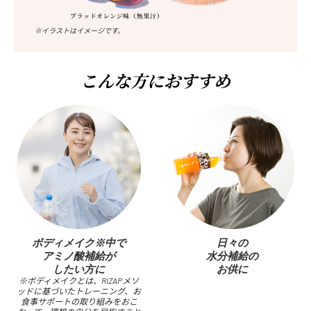
※イラストはイメージです。
こんな方におすすめ
ボディメイク※中で
日々の
アミノ酸補給が
水分補給の
したい方に
お供に
※ボディメイクとは、RIZAPメソ
ッドに基づいたトレーニング、お
食事サポートの取り組みをおこ