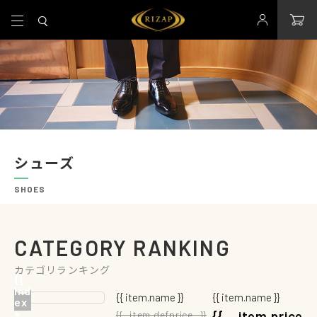
シューズ
SHOES
CATEGORY RANKING
カテゴリランキング
{{
{{
ind
ind
{{ item.name }}
{{ item.name }}
ex
ex
+
+
{{ item.price
{{ item.defprice }}