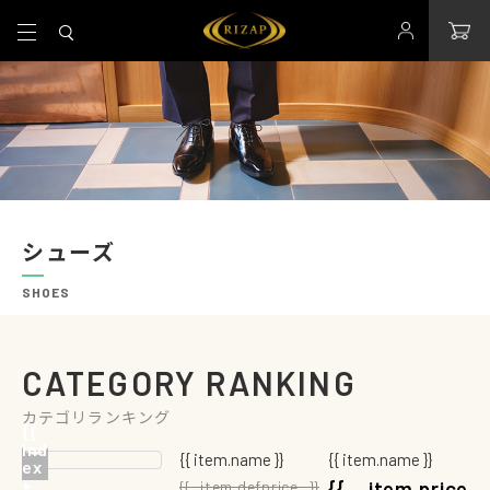
シューズ
SHOES
CATEGORY RANKING
カテゴリランキング
{{
{{
ind
ind
{{ item.name }}
{{ item.name }}
ex
ex
+
+
{{ item.price
{{ item.defprice }}