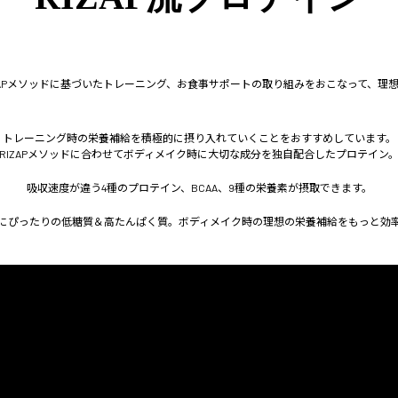
ZAPメソッドに基づいたトレーニング、お食事サポートの取り組みをおこなって、理
トレーニング時の栄養補給を積極的に摂り入れていくことをおすすめしています。
RIZAPメソッドに合わせてボディメイク時に大切な成分を独自配合したプロテイン
吸収速度が違う4種のプロテイン、BCAA、9種の栄養素が摂取できます。
にぴったりの低糖質＆高たんぱく質。ボディメイク時の理想の栄養補給をもっと効