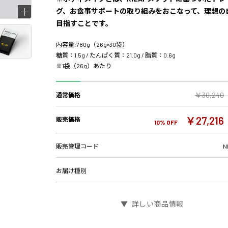
グ、お食事サポートの取り組みをおこなって、理想の
目指すことです。
内容量:780g（26g×30袋）
糖質：1.5g / たんぱく質：21.0g / 脂質：0.6g
※1袋（26g）あたり
￥30,240
通常価格
￥27,216
販売価格
10% OFF
販売管理コード
N
お届け種別
詳しい商品情報