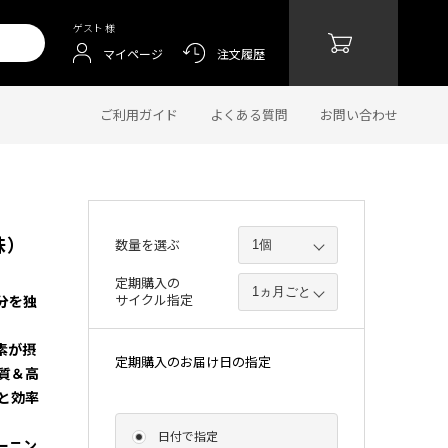
ゲスト 様
マイページ
注文履歴
ご利用ガイド
よくある質問
お問い合わせ
味）
数量を選ぶ
定期購入の
サイクル指定
分を独
素が摂
定期購入のお届け日の指定
質＆高
と効率
日付で指定
ーニン