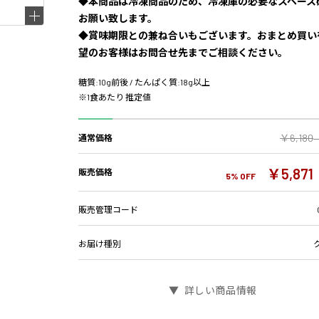
◆本商品は冷凍商品のため、冷凍庫の必要なスペース
お願い致します。
◆賞味期限との兼ね合いもございます。おまとめ買い
望のお客様はお問合せ先までご相談ください。
糖質:10g前後 / たんぱく質:18g以上
※1食あたり 推定値
￥6,180
通常価格
￥5,871
販売価格
5% OFF
販売管理コード
お届け種別
詳しい商品情報