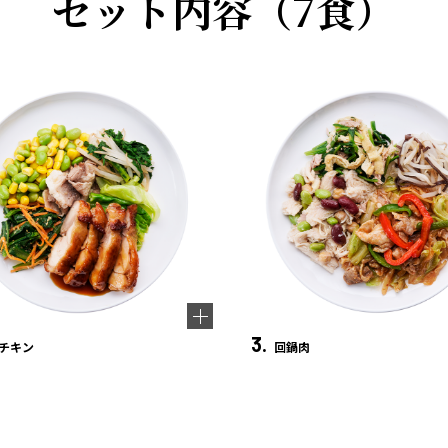
セット内容（7食）
3.
チキン
回鍋肉