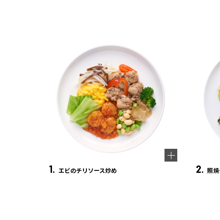
1.
2.
エビのチリソース炒め
照焼