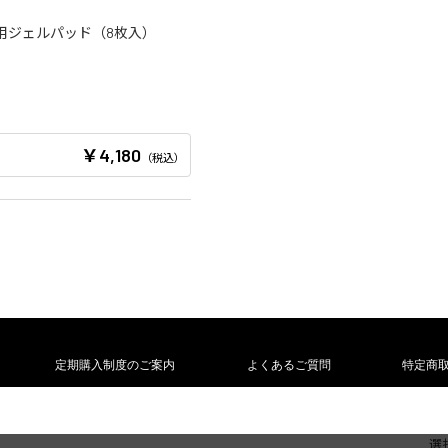
r 専用ジェルパッド（8枚入）
￥4,180
（税込）
定期購入制度のご案内
よくあるご質問
特定商
問い合わせ 通話無料 0120-337-704 受付時間：9:30～20:30（年末年始を
選